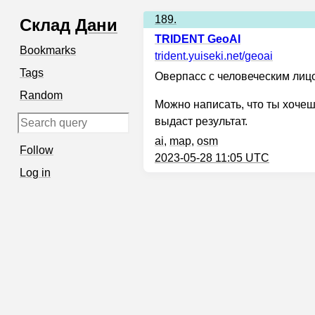
189.
Склад
Дани
TRIDENT GeoAI
Bookmarks
trident.yuiseki.net
/geoai
Tags
Оверпасс с человеческим лиц
Random
Можно написать, что ты хочеш
выдаст результат.
ai
,
map
,
osm
Follow
2023-05-28 11:05 UTC
Log in