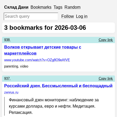
Склад
Дани
Bookmarks
Tags
Random
Follow
Log in
3
bookmarks for 2026-03-06
938.
Copy link
Волков открывает детские товары с
маркетплейсов
www.youtube.com
/watch?v=OZg8O9eAfVE
parenting
,
video
937.
Copy link
Российский дзен. Бессмысленный и беспощадный
zenrus.ru
Финансовый дзен мониторинг: наблюдение за
курсами доллара, евро и нефти. Медитация.
Релаксация.