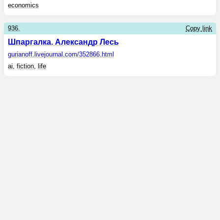
economics
936.
Copy link
Шпаргалка. Александр Лесь
gurianoff.livejournal.com
/352866.html
ai
,
fiction
,
life