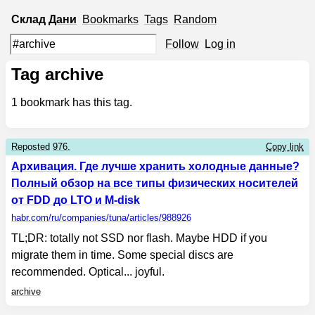
Склад
Дани
Bookmarks
Tags
Random
Follow
Log in
Tag archive
1
bookmark has this tag.
Reposted
976.
Copy link
Архивация. Где лучше хранить холодные данные?
Полный обзор на все типы физических носителей
от FDD до LTO и M-disk
habr.com
/ru/companies/tuna/articles/988926
TL;DR: totally not SSD nor flash. Maybe HDD if you
migrate them in time. Some special discs are
recommended. Optical... joyful.
archive