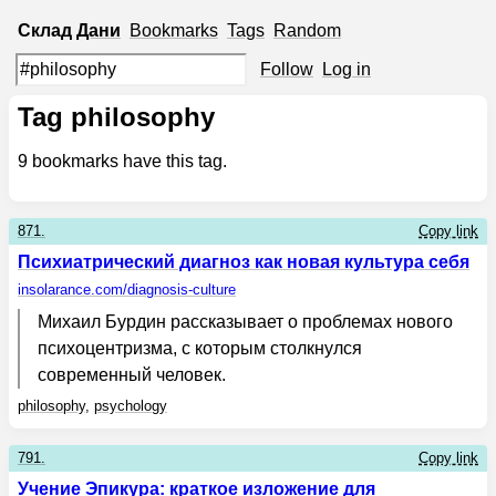
Склад
Дани
Bookmarks
Tags
Random
Follow
Log in
Tag philosophy
9
bookmarks have this tag.
871.
Copy link
Психиатрический диагноз как новая культура себя
insolarance.com
/diagnosis-culture
Михаил Бурдин рассказывает о проблемах нового
психоцентризма, с которым столкнулся
современный человек.
philosophy
,
psychology
791.
Copy link
Учение Эпикура: краткое изложение для