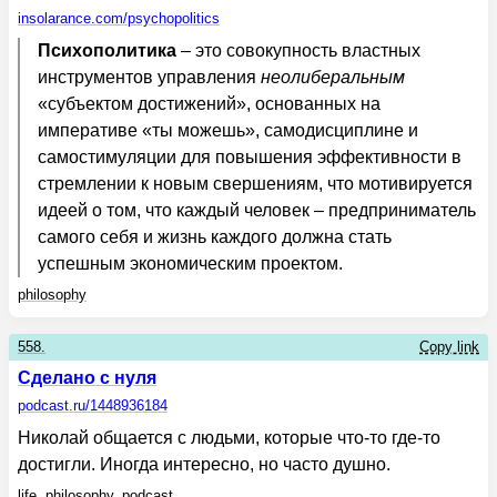
insolarance.com
/psychopolitics
Психополитика
– это совокупность властных
инструментов управления
неолиберальным
«субъектом достижений», основанных на
императиве «ты можешь», самодисциплине и
самостимуляции для повышения эффективности в
стремлении к новым свершениям, что мотивируется
идеей о том, что каждый человек – предприниматель
самого себя и жизнь каждого должна стать
успешным экономическим проектом.
philosophy
558.
Copy link
Сделано с нуля
podcast.ru
/1448936184
Николай общается с людьми, которые что-то где-то
достигли. Иногда интересно, но часто душно.
life
,
philosophy
,
podcast