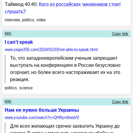
Таймкод 40:40:
Кого из российских чиновников стоит
слушать?
interview
,
politics
,
video
660.
Copy link
I can't speak
www.yegor256.com
/2024/01/03/not-able-to-speak.html
То, что западноевропейским ученым запрещают
выступать на конференциях в России безусловно
огорчает, но более всего настораживает их на это
реакция.
politics
,
science
600.
Copy link
Нам не нужно больше Украины
www.youtube.com
/watch?v=QHRyn4twaV0
Для всех желающих срочно захватить Украину до