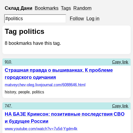
Склад
Дани
Bookmarks
Tags
Random
Follow
Log in
Tag politics
8
bookmarks have this tag.
910.
Copy link
Страшная правда о вышиванках. К проблеме
городского одичания
matveychev-oleg.livejournal.com
/6088646.html
history
,
people
,
politics
747.
Copy link
НА БАЗЕ Кримсон: позитивные последствия СВО
и будущее России
www.youtube.com
/watch?v=7u5d-Ygdm4k