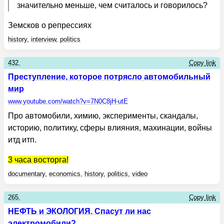
значительно меньше, чем считалось и говорилось?
Земсков о репрессиях
history
,
interview
,
politics
432.
Copy link
Преступление, которое потрясло автомобильный
мир
www.youtube.com
/watch?v=7N0C8jH-utE
Про автомобили, химию, эксперименты, скандалы,
историю, политику, сферы влияния, махинации, войны
итд итп.
3 часа восторга!
documentary
,
economics
,
history
,
politics
,
video
265.
Copy link
НЕФТЬ и ЭКОЛОГИЯ. Спасут ли нас
электромобили?