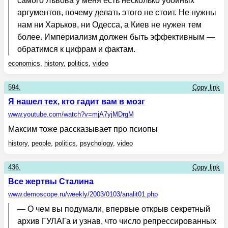
самого Львова у меня есть несколько убойных
аргументов, почему делать этого не стоит. Не нужны
нам ни Харьков, ни Одесса, а Киев не нужен тем
более. Империализм должен быть эффективным —
обратимся к цифрам и фактам.
economics
,
history
,
politics
,
video
594.
Copy link
Я нашел тех, кто гадит вам в мозг
www.youtube.com
/watch?v=mjA7yjMDrgM
Максим тоже рассказывает про псиопы
history
,
people
,
politics
,
psychology
,
video
436.
Copy link
Все жертвы Сталина
www.demoscope.ru
/weekly/2003/0103/analit01.php
— О чем вы подумали, впервые открыв секретный
архив ГУЛАГа и узнав, что число репрессированных